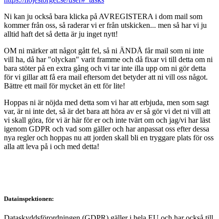
Ni kan ju också bara klicka på AVREGISTERA i dom mail som
kommer från oss, så raderar vi er från utskicken... men så har vi ju
alltid haft det så detta är ju inget nytt!
OM ni märker att något gått fel, så ni ÄNDÅ får mail som ni inte
vill ha, då har "olyckan" varit framme och då fixar vi till detta om ni
bara stöter på en extra gång och vi tar inte illa upp om ni gör detta
för vi gillar att få era mail eftersom det betyder att ni vill oss något.
Bättre ett mail för mycket än ett för lite!
Hoppas ni är nöjda med detta som vi har att erbjuda, men som sagt
var, är ni inte det, så är det bara att höra av er så gör vi det ni vill att
vi skall göra, för vi är här för er och inte tvärt om och jag/vi har läst
igenom GDPR och vad som gäller och har anpassat oss efter dessa
nya regler och hoppas nu att jorden skall bli en tryggare plats för oss
alla att leva på i och med detta!
Datainspektionen:
Dataskyddsförordningen (GDPR) gäller i hela EU och har också till