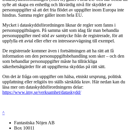
syfte att skapa en enhetlig och likvärdig nivå för skyddet av
personuppgifter så att det fria flödet av uppgifter inom Europa inte
hindras. Samma regler gäller inom hela EU.
Mycket i dataskyddsförordningen liknar de regler som fanns i
personuppgiftslagen. På samma sätt som idag får man behandla
personuppgifter med stöd av samtycke från de registrerade, för att
uppfylla ett avtal eller efter en intresseavvägning till exempel.
De registrerade kommer även i fortsättningen att ha rätt att få
information om den personuppgiftsbehandling som sker – och den
som behandlar personuppgifter måste ha tillräckliga
säkerhetsåtgärder för att uppgifterna skyddas på rätt sätt.
Om det är fråga om uppgifter om hälsa, etniskt ursprung, politisk
uppfattning eller religiös tro ställs särskilda krav. Här nedan kan du
läsa mer om dataskyddsförordningens delar:
https://www.imy.se/verksamhet/dataskydd/
^
Fantastiska Nöjen AB
Box 10011