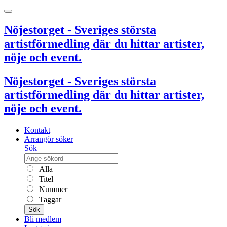
Nöjestorget - Sveriges största
artistförmedling där du hittar artister,
nöje och event.
Nöjestorget - Sveriges största
artistförmedling där du hittar artister,
nöje och event.
Kontakt
Arrangör söker
Sök
Alla
Titel
Nummer
Taggar
Sök
Bli medlem