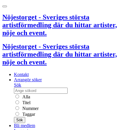
Nöjestorget - Sveriges största
artistförmedling där du hittar artister,
nöje och event.
Nöjestorget - Sveriges största
artistförmedling där du hittar artister,
nöje och event.
Kontakt
Arrangör söker
Sök
Alla
Titel
Nummer
Taggar
Sök
Bli medlem