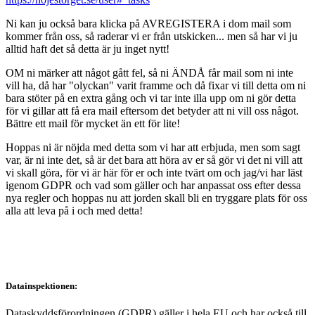
Ni kan ju också bara klicka på AVREGISTERA i dom mail som
kommer från oss, så raderar vi er från utskicken... men så har vi ju
alltid haft det så detta är ju inget nytt!
OM ni märker att något gått fel, så ni ÄNDÅ får mail som ni inte
vill ha, då har "olyckan" varit framme och då fixar vi till detta om ni
bara stöter på en extra gång och vi tar inte illa upp om ni gör detta
för vi gillar att få era mail eftersom det betyder att ni vill oss något.
Bättre ett mail för mycket än ett för lite!
Hoppas ni är nöjda med detta som vi har att erbjuda, men som sagt
var, är ni inte det, så är det bara att höra av er så gör vi det ni vill att
vi skall göra, för vi är här för er och inte tvärt om och jag/vi har läst
igenom GDPR och vad som gäller och har anpassat oss efter dessa
nya regler och hoppas nu att jorden skall bli en tryggare plats för oss
alla att leva på i och med detta!
Datainspektionen:
Dataskyddsförordningen (GDPR) gäller i hela EU och har också till