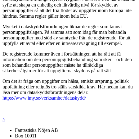
syfte att skapa en enhetlig och likvärdig nivå för skyddet av
personuppgifter så att det fria flödet av uppgifter inom Europa inte
hindras. Samma regler gäller inom hela EU.
Mycket i dataskyddsförordningen liknar de regler som fanns i
personuppgiftslagen. På samma sätt som idag får man behandla
personuppgifter med stöd av samtycke från de registrerade, för att
uppfylla ett avtal eller efter en intresseavvägning till exempel.
De registrerade kommer även i fortsättningen att ha rätt att få
information om den personuppgiftsbehandling som sker – och den
som behandlar personuppgifter måste ha tillräckliga
säkerhetsåtgärder för att uppgifterna skyddas på rätt sätt.
Om det är fråga om uppgifter om hälsa, etniskt ursprung, politisk
uppfattning eller religiös tro ställs särskilda krav. Här nedan kan du
läsa mer om dataskyddsförordningens delar:
https://www.imy.se/verksamhet/dataskydd/
^
Fantastiska Nöjen AB
Box 10011