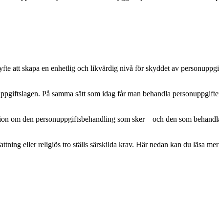
e att skapa en enhetlig och likvärdig nivå för skyddet av personuppgifte
pgiftslagen. På samma sätt som idag får man behandla personuppgifter m
mation om den personuppgiftsbehandling som sker – och den som behandlar 
attning eller religiös tro ställs särskilda krav. Här nedan kan du läsa 