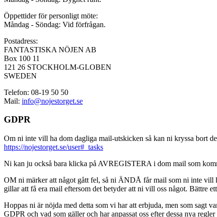
Öppettider för personligt möte:
Måndag - Söndag: Vid förfrågan.
Postadress:
FANTASTISKA NÖJEN AB
Box 100 11
121 26 STOCKHOLM-GLOBEN
SWEDEN
Telefon: 08-19 50 50
Mail:
info@nojestorget.se
GDPR
Om ni inte vill ha dom dagliga mail-utskicken så kan ni kryssa bort des
https://nojestorget.se/user#_tasks
Ni kan ju också bara klicka på AVREGISTERA i dom mail som kommer från 
OM ni märker att något gått fel, så ni ÄNDÅ får mail som ni inte vill ha
gillar att få era mail eftersom det betyder att ni vill oss något. Bättre et
Hoppas ni är nöjda med detta som vi har att erbjuda, men som sagt var, är 
GDPR och vad som gäller och har anpassat oss efter dessa nya regler och