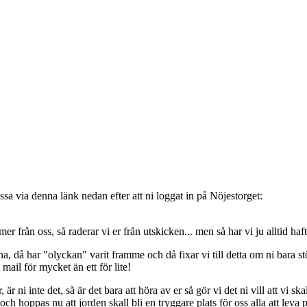
sa via denna länk nedan efter att ni loggat in på Nöjestorget:
oss, så raderar vi er från utskicken... men så har vi ju alltid haft de
, då har "olyckan" varit framme och då fixar vi till detta om ni bara stöt
t mail för mycket än ett för lite!
ni inte det, så är det bara att höra av er så gör vi det ni vill att vi ska
 hoppas nu att jorden skall bli en tryggare plats för oss alla att leva 