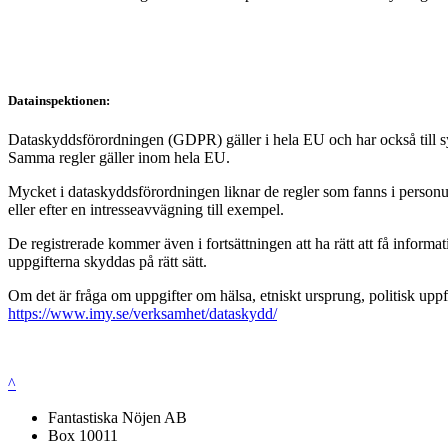
Datainspektionen:
Dataskyddsförordningen (GDPR) gäller i hela EU och har också till syft
Samma regler gäller inom hela EU.
Mycket i dataskyddsförordningen liknar de regler som fanns i personup
eller efter en intresseavvägning till exempel.
De registrerade kommer även i fortsättningen att ha rätt att få infor
uppgifterna skyddas på rätt sätt.
Om det är fråga om uppgifter om hälsa, etniskt ursprung, politisk uppf
https://www.imy.se/verksamhet/dataskydd/
^
Fantastiska Nöjen AB
Box 10011