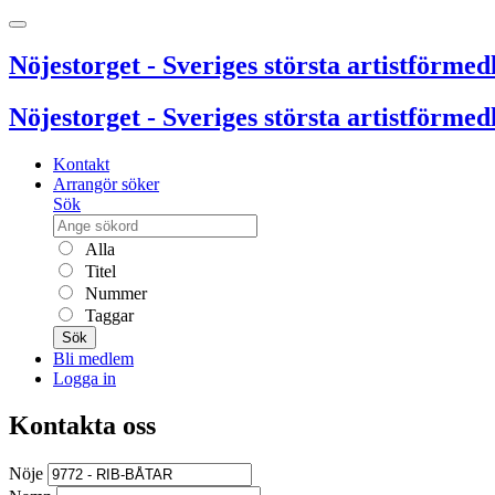
Nöjestorget - Sveriges största artistförmedl
Nöjestorget - Sveriges största artistförmedl
Kontakt
Arrangör söker
Sök
Alla
Titel
Nummer
Taggar
Sök
Bli medlem
Logga in
Kontakta oss
Nöje