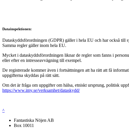
Datainspektionen:
Dataskyddsförordningen (GDPR) gäller i hela EU och har också till syft
Samma regler gäller inom hela EU.
Mycket i dataskyddsförordningen liknar de regler som fanns i personup
eller efter en intresseavvägning till exempel.
De registrerade kommer även i fortsättningen att ha rätt att få infor
uppgifterna skyddas på rätt sätt.
Om det är fråga om uppgifter om hälsa, etniskt ursprung, politisk uppf
https://www.imy.se/verksamhet/dataskydd/
^
Fantastiska Nöjen AB
Box 10011