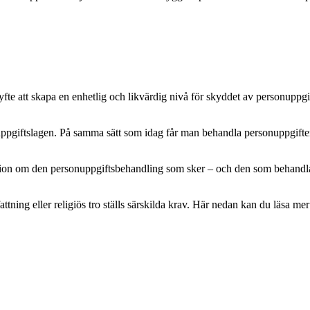
e att skapa en enhetlig och likvärdig nivå för skyddet av personuppgifte
pgiftslagen. På samma sätt som idag får man behandla personuppgifter m
mation om den personuppgiftsbehandling som sker – och den som behandlar 
attning eller religiös tro ställs särskilda krav. Här nedan kan du läsa 