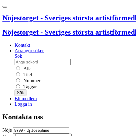
Nöjestorget - Sveriges största artistförmedl
Nöjestorget - Sveriges största artistförmedl
Kontakt
Arrangör söker
Sök
Alla
Titel
Nummer
Taggar
Sök
Bli medlem
Logga in
Kontakta oss
Nöje