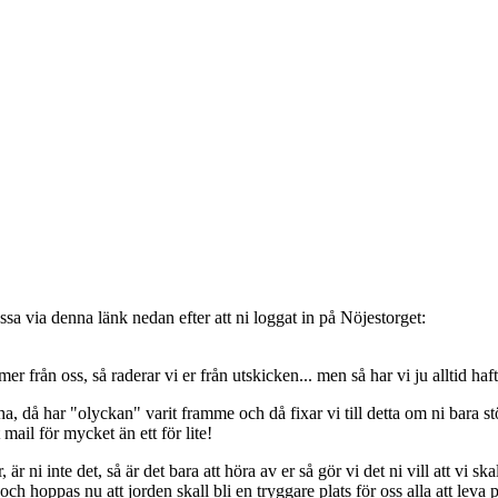
sa via denna länk nedan efter att ni loggat in på Nöjestorget:
oss, så raderar vi er från utskicken... men så har vi ju alltid haft de
, då har "olyckan" varit framme och då fixar vi till detta om ni bara stöt
t mail för mycket än ett för lite!
ni inte det, så är det bara att höra av er så gör vi det ni vill att vi ska
 hoppas nu att jorden skall bli en tryggare plats för oss alla att leva 