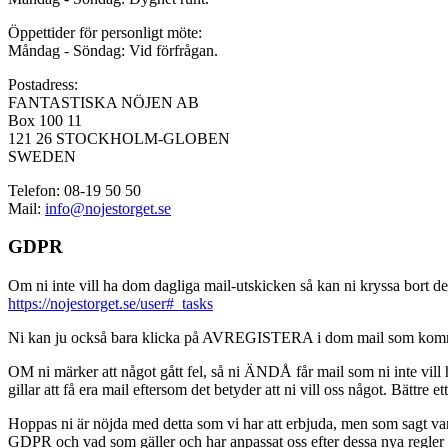
Öppettider för personligt möte:
Måndag - Söndag: Vid förfrågan.
Postadress:
FANTASTISKA NÖJEN AB
Box 100 11
121 26 STOCKHOLM-GLOBEN
SWEDEN
Telefon: 08-19 50 50
Mail:
info@nojestorget.se
GDPR
Om ni inte vill ha dom dagliga mail-utskicken så kan ni kryssa bort des
https://nojestorget.se/user#_tasks
Ni kan ju också bara klicka på AVREGISTERA i dom mail som kommer från 
OM ni märker att något gått fel, så ni ÄNDÅ får mail som ni inte vill ha
gillar att få era mail eftersom det betyder att ni vill oss något. Bättre et
Hoppas ni är nöjda med detta som vi har att erbjuda, men som sagt var, är 
GDPR och vad som gäller och har anpassat oss efter dessa nya regler och