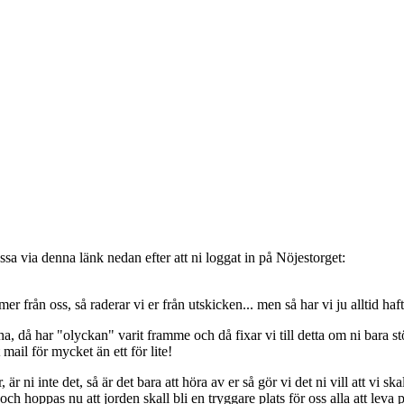
sa via denna länk nedan efter att ni loggat in på Nöjestorget:
oss, så raderar vi er från utskicken... men så har vi ju alltid haft de
, då har "olyckan" varit framme och då fixar vi till detta om ni bara stöt
t mail för mycket än ett för lite!
ni inte det, så är det bara att höra av er så gör vi det ni vill att vi ska
 hoppas nu att jorden skall bli en tryggare plats för oss alla att leva 