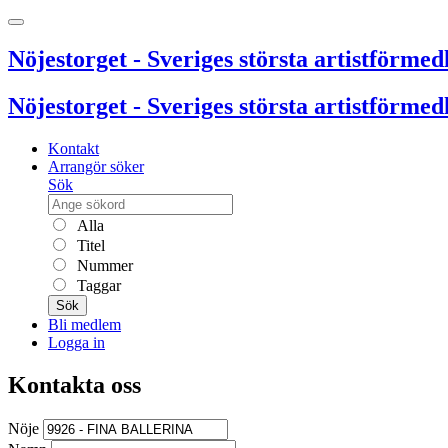
Nöjestorget - Sveriges största artistförmedl
Nöjestorget - Sveriges största artistförmedl
Kontakt
Arrangör söker
Sök
Alla
Titel
Nummer
Taggar
Sök
Bli medlem
Logga in
Kontakta oss
Nöje