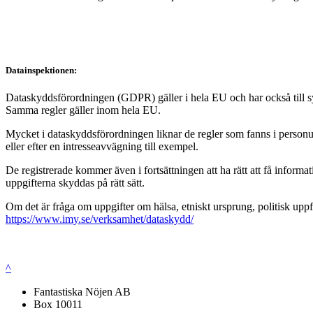
Datainspektionen:
Dataskyddsförordningen (GDPR) gäller i hela EU och har också till syft
Samma regler gäller inom hela EU.
Mycket i dataskyddsförordningen liknar de regler som fanns i personup
eller efter en intresseavvägning till exempel.
De registrerade kommer även i fortsättningen att ha rätt att få infor
uppgifterna skyddas på rätt sätt.
Om det är fråga om uppgifter om hälsa, etniskt ursprung, politisk uppf
https://www.imy.se/verksamhet/dataskydd/
^
Fantastiska Nöjen AB
Box 10011