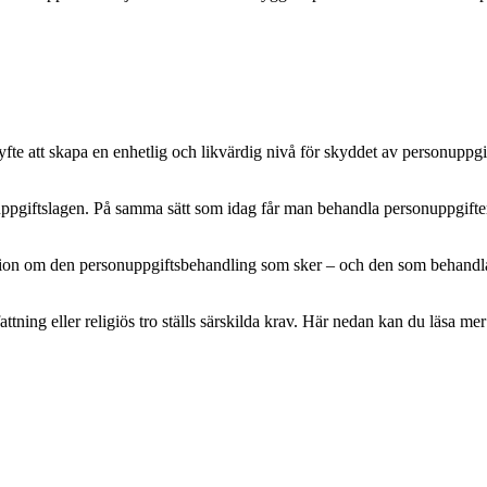
e att skapa en enhetlig och likvärdig nivå för skyddet av personuppgifte
pgiftslagen. På samma sätt som idag får man behandla personuppgifter m
mation om den personuppgiftsbehandling som sker – och den som behandlar 
attning eller religiös tro ställs särskilda krav. Här nedan kan du läsa 