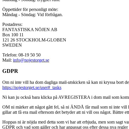
Öppettider för personligt möte:
Måndag - Söndag: Vid förfrågan.
Postadress:
FANTASTISKA NÖJEN AB
Box 100 11
121 26 STOCKHOLM-GLOBEN
SWEDEN
Telefon: 08-19 50 50
Mail:
info@nojestorget.se
GDPR
Om ni inte vill ha dom dagliga mail-utskicken så kan ni kryssa bort des
https://nojestorget.se/user#_tasks
Ni kan ju också bara klicka på AVREGISTERA i dom mail som kommer från 
OM ni märker att något gått fel, så ni ÄNDÅ får mail som ni inte vill ha
gillar att få era mail eftersom det betyder att ni vill oss något. Bättre et
Hoppas ni är nöjda med detta som vi har att erbjuda, men som sagt var, är 
GDPR och vad som gäller och har anpassat oss efter dessa nya regler och