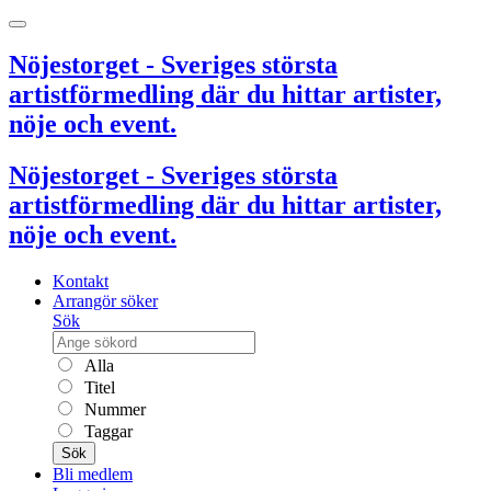
Nöjestorget - Sveriges största
artistförmedling där du hittar artister,
nöje och event.
Nöjestorget - Sveriges största
artistförmedling där du hittar artister,
nöje och event.
Kontakt
Arrangör söker
Sök
Alla
Titel
Nummer
Taggar
Sök
Bli medlem