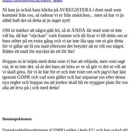
Ni kan ju också bara klicka på AVREGISTERA i dom mail som
kommer från oss, så raderar vi er från utskicken... men så har vi ju
alltid haft det så detta är ju inget nytt!
OM ni märker att något gått fel, så ni ÄNDÅ får mail som ni inte
vill ha, då har "olyckan" varit framme och då fixar vi till detta om ni
bara stöter på en extra gång och vi tar inte illa upp om ni gör detta
för vi gillar att få era mail eftersom det betyder att ni vill oss något.
Bättre ett mail för mycket än ett för lite!
Hoppas ni är nöjda med detta som vi har att erbjuda, men som sagt
var, är ni inte det, så är det bara att höra av er så gör vi det ni vill att
vi skall göra, för vi är här för er och inte tvärt om och jag/vi har läst
igenom GDPR och vad som gäller och har anpassat oss efter dessa
nya regler och hoppas nu att jorden skall bli en tryggare plats för oss
alla att leva på i och med detta!
Datainspektionen:
Dataskyddsförordningen (GDPR) gäller i hela EU och har också till