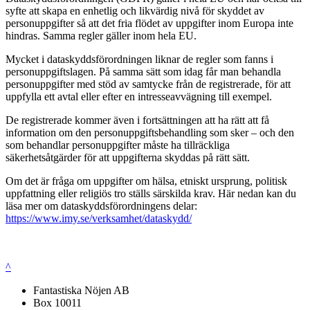
syfte att skapa en enhetlig och likvärdig nivå för skyddet av
personuppgifter så att det fria flödet av uppgifter inom Europa inte
hindras. Samma regler gäller inom hela EU.
Mycket i dataskyddsförordningen liknar de regler som fanns i
personuppgiftslagen. På samma sätt som idag får man behandla
personuppgifter med stöd av samtycke från de registrerade, för att
uppfylla ett avtal eller efter en intresseavvägning till exempel.
De registrerade kommer även i fortsättningen att ha rätt att få
information om den personuppgiftsbehandling som sker – och den
som behandlar personuppgifter måste ha tillräckliga
säkerhetsåtgärder för att uppgifterna skyddas på rätt sätt.
Om det är fråga om uppgifter om hälsa, etniskt ursprung, politisk
uppfattning eller religiös tro ställs särskilda krav. Här nedan kan du
läsa mer om dataskyddsförordningens delar:
https://www.imy.se/verksamhet/dataskydd/
^
Fantastiska Nöjen AB
Box 10011