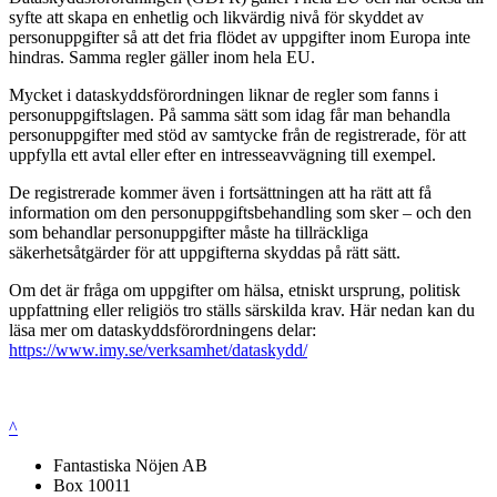
syfte att skapa en enhetlig och likvärdig nivå för skyddet av
personuppgifter så att det fria flödet av uppgifter inom Europa inte
hindras. Samma regler gäller inom hela EU.
Mycket i dataskyddsförordningen liknar de regler som fanns i
personuppgiftslagen. På samma sätt som idag får man behandla
personuppgifter med stöd av samtycke från de registrerade, för att
uppfylla ett avtal eller efter en intresseavvägning till exempel.
De registrerade kommer även i fortsättningen att ha rätt att få
information om den personuppgiftsbehandling som sker – och den
som behandlar personuppgifter måste ha tillräckliga
säkerhetsåtgärder för att uppgifterna skyddas på rätt sätt.
Om det är fråga om uppgifter om hälsa, etniskt ursprung, politisk
uppfattning eller religiös tro ställs särskilda krav. Här nedan kan du
läsa mer om dataskyddsförordningens delar:
https://www.imy.se/verksamhet/dataskydd/
^
Fantastiska Nöjen AB
Box 10011