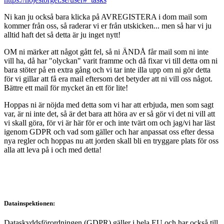
Ni kan ju också bara klicka på AVREGISTERA i dom mail som
kommer från oss, så raderar vi er från utskicken... men så har vi ju
alltid haft det så detta är ju inget nytt!
OM ni märker att något gått fel, så ni ÄNDÅ får mail som ni inte
vill ha, då har "olyckan" varit framme och då fixar vi till detta om ni
bara stöter på en extra gång och vi tar inte illa upp om ni gör detta
för vi gillar att få era mail eftersom det betyder att ni vill oss något.
Bättre ett mail för mycket än ett för lite!
Hoppas ni är nöjda med detta som vi har att erbjuda, men som sagt
var, är ni inte det, så är det bara att höra av er så gör vi det ni vill att
vi skall göra, för vi är här för er och inte tvärt om och jag/vi har läst
igenom GDPR och vad som gäller och har anpassat oss efter dessa
nya regler och hoppas nu att jorden skall bli en tryggare plats för oss
alla att leva på i och med detta!
Datainspektionen:
Dataskyddsförordningen (GDPR) gäller i hela EU och har också till