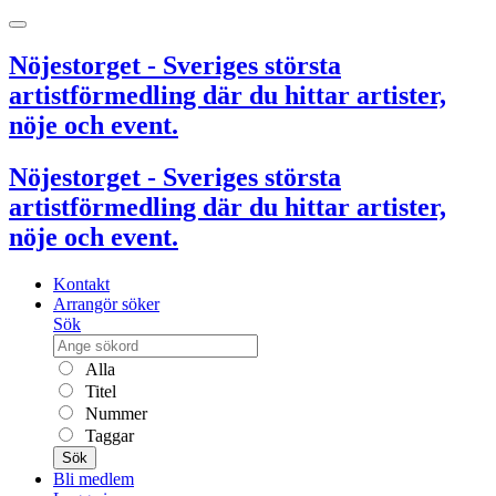
Nöjestorget - Sveriges största
artistförmedling där du hittar artister,
nöje och event.
Nöjestorget - Sveriges största
artistförmedling där du hittar artister,
nöje och event.
Kontakt
Arrangör söker
Sök
Alla
Titel
Nummer
Taggar
Sök
Bli medlem