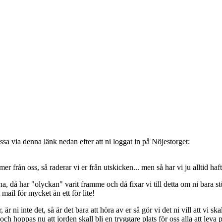
sa via denna länk nedan efter att ni loggat in på Nöjestorget:
oss, så raderar vi er från utskicken... men så har vi ju alltid haft de
, då har "olyckan" varit framme och då fixar vi till detta om ni bara stöt
t mail för mycket än ett för lite!
ni inte det, så är det bara att höra av er så gör vi det ni vill att vi ska
 hoppas nu att jorden skall bli en tryggare plats för oss alla att leva 