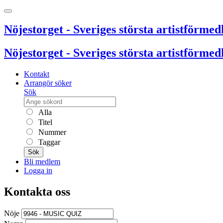
Nöjestorget - Sveriges största artistförmedl
Nöjestorget - Sveriges största artistförmedl
Kontakt
Arrangör söker
Sök
Alla
Titel
Nummer
Taggar
Sök
Bli medlem
Logga in
Kontakta oss
Nöje