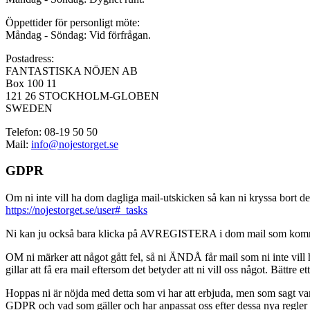
Öppettider för personligt möte:
Måndag - Söndag: Vid förfrågan.
Postadress:
FANTASTISKA NÖJEN AB
Box 100 11
121 26 STOCKHOLM-GLOBEN
SWEDEN
Telefon: 08-19 50 50
Mail:
info@nojestorget.se
GDPR
Om ni inte vill ha dom dagliga mail-utskicken så kan ni kryssa bort des
https://nojestorget.se/user#_tasks
Ni kan ju också bara klicka på AVREGISTERA i dom mail som kommer från 
OM ni märker att något gått fel, så ni ÄNDÅ får mail som ni inte vill ha
gillar att få era mail eftersom det betyder att ni vill oss något. Bättre et
Hoppas ni är nöjda med detta som vi har att erbjuda, men som sagt var, är 
GDPR och vad som gäller och har anpassat oss efter dessa nya regler och