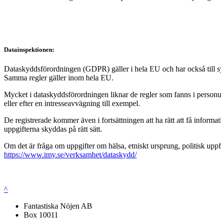
Datainspektionen:
Dataskyddsförordningen (GDPR) gäller i hela EU och har också till syft
Samma regler gäller inom hela EU.
Mycket i dataskyddsförordningen liknar de regler som fanns i personup
eller efter en intresseavvägning till exempel.
De registrerade kommer även i fortsättningen att ha rätt att få infor
uppgifterna skyddas på rätt sätt.
Om det är fråga om uppgifter om hälsa, etniskt ursprung, politisk uppf
https://www.imy.se/verksamhet/dataskydd/
^
Fantastiska Nöjen AB
Box 10011