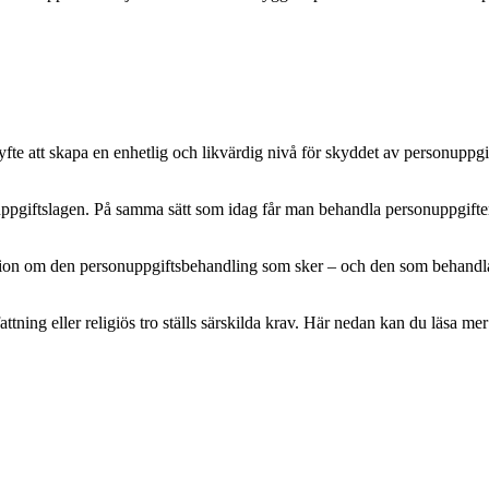
e att skapa en enhetlig och likvärdig nivå för skyddet av personuppgifte
pgiftslagen. På samma sätt som idag får man behandla personuppgifter m
mation om den personuppgiftsbehandling som sker – och den som behandlar 
attning eller religiös tro ställs särskilda krav. Här nedan kan du läsa 