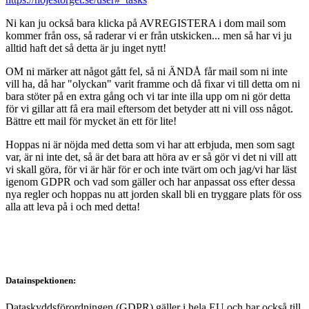
Ni kan ju också bara klicka på AVREGISTERA i dom mail som
kommer från oss, så raderar vi er från utskicken... men så har vi ju
alltid haft det så detta är ju inget nytt!
OM ni märker att något gått fel, så ni ÄNDÅ får mail som ni inte
vill ha, då har "olyckan" varit framme och då fixar vi till detta om ni
bara stöter på en extra gång och vi tar inte illa upp om ni gör detta
för vi gillar att få era mail eftersom det betyder att ni vill oss något.
Bättre ett mail för mycket än ett för lite!
Hoppas ni är nöjda med detta som vi har att erbjuda, men som sagt
var, är ni inte det, så är det bara att höra av er så gör vi det ni vill att
vi skall göra, för vi är här för er och inte tvärt om och jag/vi har läst
igenom GDPR och vad som gäller och har anpassat oss efter dessa
nya regler och hoppas nu att jorden skall bli en tryggare plats för oss
alla att leva på i och med detta!
Datainspektionen:
Dataskyddsförordningen (GDPR) gäller i hela EU och har också till