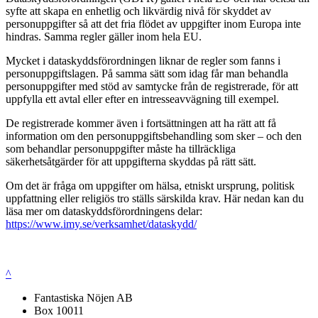
syfte att skapa en enhetlig och likvärdig nivå för skyddet av
personuppgifter så att det fria flödet av uppgifter inom Europa inte
hindras. Samma regler gäller inom hela EU.
Mycket i dataskyddsförordningen liknar de regler som fanns i
personuppgiftslagen. På samma sätt som idag får man behandla
personuppgifter med stöd av samtycke från de registrerade, för att
uppfylla ett avtal eller efter en intresseavvägning till exempel.
De registrerade kommer även i fortsättningen att ha rätt att få
information om den personuppgiftsbehandling som sker – och den
som behandlar personuppgifter måste ha tillräckliga
säkerhetsåtgärder för att uppgifterna skyddas på rätt sätt.
Om det är fråga om uppgifter om hälsa, etniskt ursprung, politisk
uppfattning eller religiös tro ställs särskilda krav. Här nedan kan du
läsa mer om dataskyddsförordningens delar:
https://www.imy.se/verksamhet/dataskydd/
^
Fantastiska Nöjen AB
Box 10011