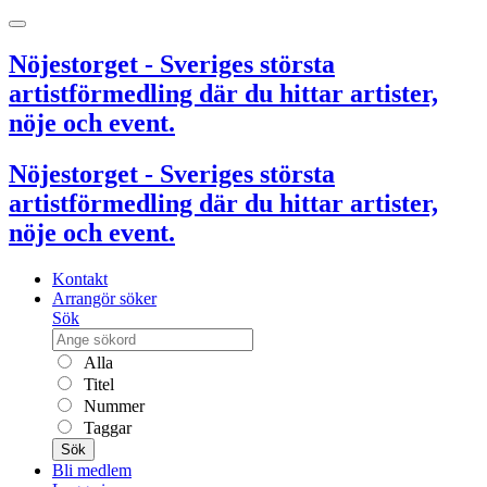
Nöjestorget - Sveriges största
artistförmedling där du hittar artister,
nöje och event.
Nöjestorget - Sveriges största
artistförmedling där du hittar artister,
nöje och event.
Kontakt
Arrangör söker
Sök
Alla
Titel
Nummer
Taggar
Sök
Bli medlem