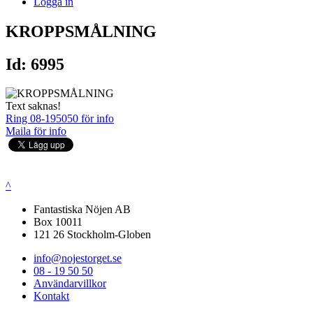
Logga in
KROPPSMÅLNING
Id: 6995
Text saknas!
Ring 08-195050 för info
Maila för info
^
Fantastiska Nöjen AB
Box 10011
121 26 Stockholm-Globen
info@nojestorget.se
08 - 19 50 50
Användarvillkor
Kontakt