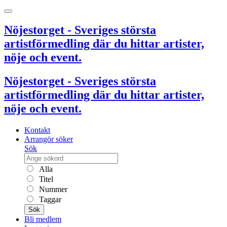
Nöjestorget - Sveriges största
artistförmedling där du hittar artister,
nöje och event.
Nöjestorget - Sveriges största
artistförmedling där du hittar artister,
nöje och event.
Kontakt
Arrangör söker
Sök
Alla
Titel
Nummer
Taggar
Sök
Bli medlem