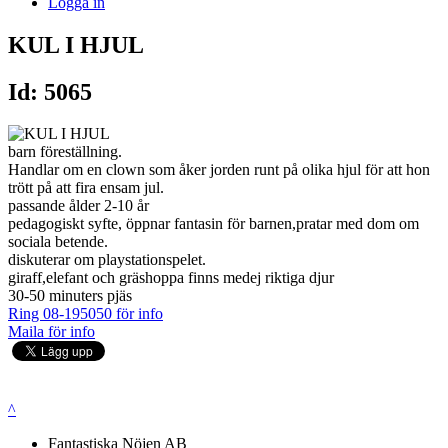
Logga in
KUL I HJUL
Id: 5065
barn föreställning.
Handlar om en clown som åker jorden runt på olika hjul för att hon
trött på att fira ensam jul.
passande ålder 2-10 år
pedagogiskt syfte, öppnar fantasin för barnen,pratar med dom om
sociala betende.
diskuterar om playstationspelet.
giraff,elefant och gräshoppa finns medej riktiga djur
30-50 minuters pjäs
Ring 08-195050 för info
Maila för info
^
Fantastiska Nöjen AB