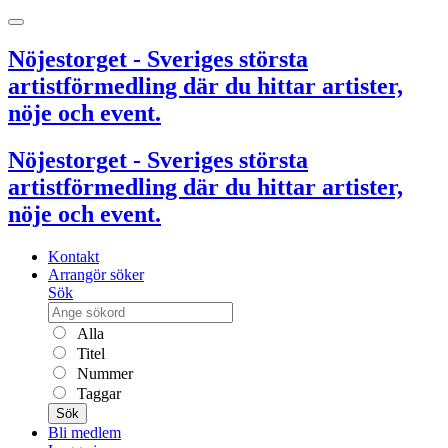
Nöjestorget - Sveriges största
artistförmedling där du hittar artister,
nöje och event.
Nöjestorget - Sveriges största
artistförmedling där du hittar artister,
nöje och event.
Kontakt
Arrangör söker
Sök
Alla
Titel
Nummer
Taggar
Sök
Bli medlem