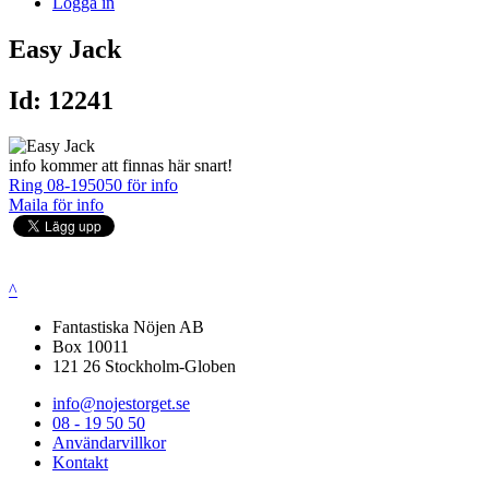
Logga in
Easy Jack
Id: 12241
info kommer att finnas här snart!
Ring 08-195050 för info
Maila för info
^
Fantastiska Nöjen AB
Box 10011
121 26 Stockholm-Globen
info@nojestorget.se
08 - 19 50 50
Användarvillkor
Kontakt