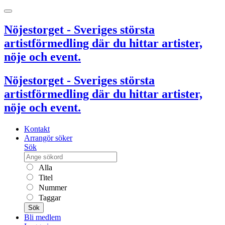
Nöjestorget - Sveriges största
artistförmedling där du hittar artister,
nöje och event.
Nöjestorget - Sveriges största
artistförmedling där du hittar artister,
nöje och event.
Kontakt
Arrangör söker
Sök
Alla
Titel
Nummer
Taggar
Sök
Bli medlem