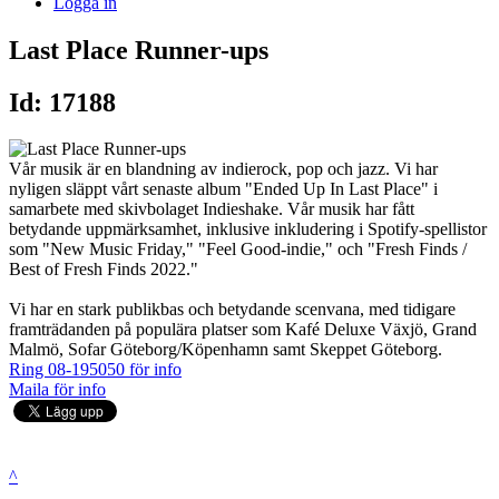
Logga in
Last Place Runner-ups
Id: 17188
Vår musik är en blandning av indierock, pop och jazz. Vi har
nyligen släppt vårt senaste album "Ended Up In Last Place" i
samarbete med skivbolaget Indieshake. Vår musik har fått
betydande uppmärksamhet, inklusive inkludering i Spotify-spellistor
som "New Music Friday," "Feel Good-indie," och "Fresh Finds /
Best of Fresh Finds 2022."
Vi har en stark publikbas och betydande scenvana, med tidigare
framträdanden på populära platser som Kafé Deluxe Växjö, Grand
Malmö, Sofar Göteborg/Köpenhamn samt Skeppet Göteborg.
Ring 08-195050 för info
Maila för info
^