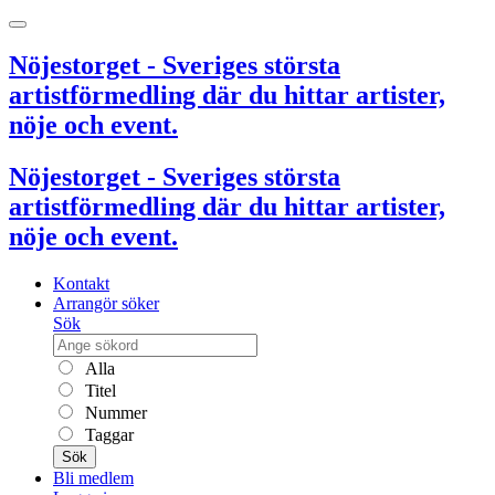
Nöjestorget - Sveriges största
artistförmedling där du hittar artister,
nöje och event.
Nöjestorget - Sveriges största
artistförmedling där du hittar artister,
nöje och event.
Kontakt
Arrangör söker
Sök
Alla
Titel
Nummer
Taggar
Sök
Bli medlem