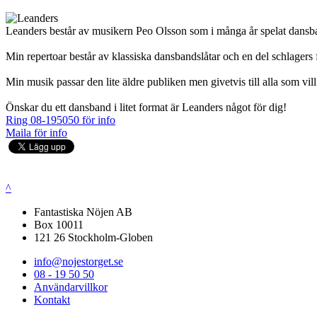
Leanders består av musikern Peo Olsson som i många år spelat dans
Min repertoar består av klassiska dansbandslåtar och en del schlagers fr
Min musik passar den lite äldre publiken men givetvis till alla som vil
Önskar du ett dansband i litet format är Leanders något för dig!
Ring 08-195050 för info
Maila för info
^
Fantastiska Nöjen AB
Box 10011
121 26 Stockholm-Globen
info@nojestorget.se
08 - 19 50 50
Användarvillkor
Kontakt