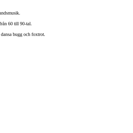
bandsmusik.
ån 60 till 90-tal.
l dansa bugg och foxtrot.