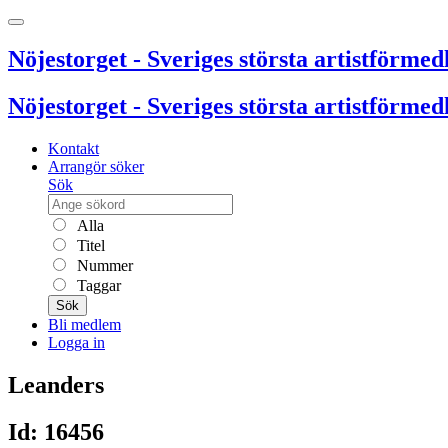
Nöjestorget - Sveriges största artistförmedl
Nöjestorget - Sveriges största artistförmedl
Kontakt
Arrangör söker
Sök
Alla
Titel
Nummer
Taggar
Sök
Bli medlem
Logga in
Leanders
Id: 16456