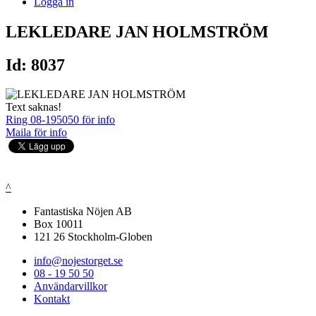
Logga in
LEKLEDARE JAN HOLMSTRÖM
Id: 8037
Text saknas!
Ring 08-195050 för info
Maila för info
^
Fantastiska Nöjen AB
Box 10011
121 26 Stockholm-Globen
info@nojestorget.se
08 - 19 50 50
Användarvillkor
Kontakt