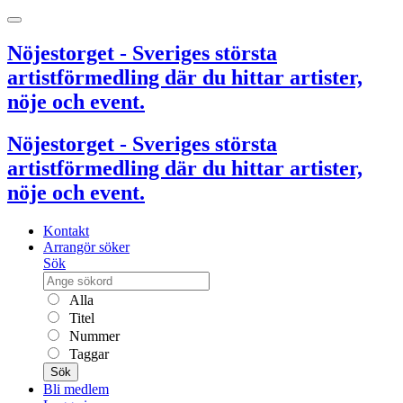
Nöjestorget - Sveriges största
artistförmedling där du hittar artister,
nöje och event.
Nöjestorget - Sveriges största
artistförmedling där du hittar artister,
nöje och event.
Kontakt
Arrangör söker
Sök
Alla
Titel
Nummer
Taggar
Sök
Bli medlem