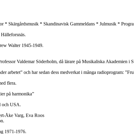
isor * Skärgårdsmusik * Skandinavisk Gammeldans * Julmusik * Progra
 Hälleforsnäs.
drew Walter 1945-1949.
 Professor Valdemar Söderholm, då lärare på Musikaliska Akademien i 
r arbetet” och har sedan dess medverkat i många radioprogram: ”Fruko
ed flera.
ier på harmonika”
nd och USA.
ert-Åke Varg, Eva Roos
on.
ng 1971-1976.