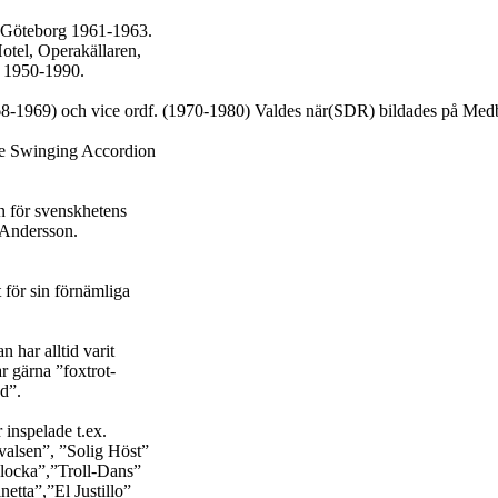
 Göteborg 1961-1963.
tel, Operakällaren,
a 1950-1990.
968-1969) och vice ordf. (1970-1980) Valdes när(SDR) bildades på Me
he Swinging Accordion
n för svenskhetens
 Andersson.
 för sin förnämliga
 har alltid varit
r gärna ”foxtrot-
d”.
 inspelade t.ex.
rvalsen”, ”Solig Höst”
klocka”,”Troll-Dans”
tta”,”El Justillo”