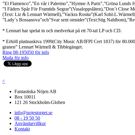
”El Flamenco”,”En vår i Palermo”,”Hymne A Paris”,”Gröna Lund
”I Fäders Spår För Framtids Segrar”(Vasaloppslåten),”Don´t Close 
(Text: Liz & Lennart Wärmell),”Vackra Rosita”(Karl Sohl-L.Wärmell
”Lady´s Bossanova”och”Svar sent omsider”(Text:Stig Nahlbom),”Re
* Lennart har spelat in och medverkat på ett 70-tal LP och CD.
* Erhöll platinaskiva 1999(City Music AB/IFPI Cert 1837) för 80.000
granen” Lennart Wärmell & Tibblegänget.
Ring 08-195050 för info
Maila för info
^
Fantastiska Nöjen AB
Box 10011
121 26 Stockholm-Globen
info@nojestorget.se
08 - 19 50 50
Användarvillkor
Kontakt