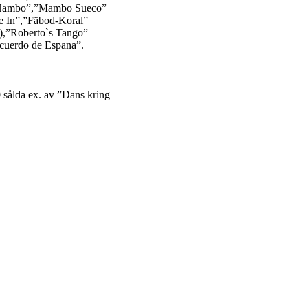
s Hambo”,”Mambo Sueco”
Me In”,”Fäbod-Koral”
),”Roberto`s Tango”
cuerdo de Espana”.
 sålda ex. av ”Dans kring