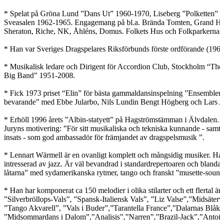
* Spelat på Gröna Lund ”Dans Ut” 1960-1970, Liseberg ”Polketten”
Sveasalen 1962-1965. Engagemang på bl.a. Brända Tomten, Grand Ho
Sheraton, Riche, NK, Åhléns, Domus. Folkets Hus och Folkparkern
* Han var Sveriges Dragspelares Riksförbunds förste ordförande (1
* Musikalisk ledare och Dirigent för Accordion Club, Stockholm “T
Big Band” 1951-2008.
* Fick 1973 priset “Elin” för bästa gammaldansinspelning ”Ensemble
bevarande” med Ebbe Jularbo, Nils Lundin Bengt Högberg och Lars
* Erhöll 1996 årets ”Albin-statyett” på Hagströmstämman i Älvdalen.
Juryns motivering: ”För sitt musikaliska och tekniska kunnande - samt
insats - som god ambassadör för främjandet av dragspelsmusik ”.
* Lennart Wärmell är en ovanligt komplett och mångsidig musiker. Han
intresserad av jazz. Är väl bevandrad i standardrepertoaren och blanda
låtarna” med sydamerikanska rytmer, tango och franskt ”musette-soun
* Han har komponerat ca 150 melodier i olika stilarter och ett flertal är
”Silverbröllops-Vals”, ”Spansk-Italiensk Vals”, ”Liz Valse”,”Midsäte
”Tango Akvarell”, ”Vals i Buder”,”Tarantella France”,”Dalarnas Blå
”Midsommardans i Dalom”,”Analisis”,”Narren”,”Brazil-Jack”,”Antoine