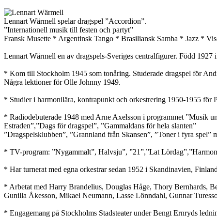
Lennart Wärmell spelar dragspel ”Accordion”.
”Internationell musik till festen och partyt”
Fransk Musette * Argentinsk Tango * Brasiliansk Samba * Jazz * V
Lennart Wärmell en av dragspels-Sveriges centralfigurer. Född 1927 i
* Kom till Stockholm 1945 som tonåring. Studerade dragspel för An
Några lektioner för Olle Johnny 1949.
* Studier i harmonilära, kontrapunkt och orkestrering 1950-1955 för
* Radiodebuterade 1948 med Arne Axelsson i programmet ”Musik unde
Estraden”,”Dags för dragspel”, ”Gammaldans för hela slanten”
”Dragspelsklubben”, ”Grannland från Skansen”, ”Toner i fyra spel” m
* TV-program: ”Nygammalt”, Halvsju”, ”21”,”Lat Lördag”,”Harmon
* Har turnerat med egna orkestrar sedan 1952 i Skandinavien, Finla
* Arbetat med Harry Brandelius, Douglas Håge, Thory Bernhards, B
Gunilla Åkesson, Mikael Neumann, Lasse Lönndahl, Gunnar Turess
* Engagemang på Stockholms Stadsteater under Bengt Ernryds ledni