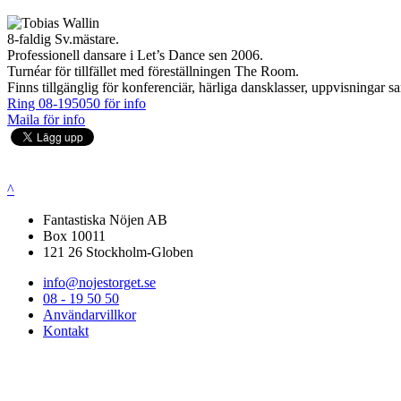
8-faldig Sv.mästare.
Professionell dansare i Let’s Dance sen 2006.
Turnéar för tillfället med föreställningen The Room.
Finns tillgänglig för konferenciär, härliga dansklasser, uppvisningar s
Ring 08-195050 för info
Maila för info
^
Fantastiska Nöjen AB
Box 10011
121 26 Stockholm-Globen
info@nojestorget.se
08 - 19 50 50
Användarvillkor
Kontakt