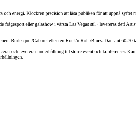
ch energi. Klockren precision att läsa publiken för att uppnå syftet m
esport eller galashow i värsta Las Vegas stil - levereras det! Artistpo
nen. Burlesque /Cabaret eller ren Rock'n Roll /Blues. Dansant 60-70 t
ucerar och levererar underhållning till större event och konferenser. Ka
rhållningen.