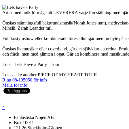
Artist med unik förmåga att LEVERERA varje föreställning med hjärta o
Önskas stämningsfull bakgrundsmusik(Norah Jones mm), medryckande fråg
Minelli, Zarah Leander mfl.
Full kostymshow eller kombinerade föreställningar med ombyte på sce
Önskas livemusiker eller coverband, går det självklart att ordna. Prod
och fräck, men med glimten i ögat. Går att kombinera med musikunde
Lola - Lets Have a Party - Tour
Lola - take another PIECE OF MY HEART TOUR
Ring 08-195050 för info
Maila för info
^
Fantastiska Nöjen AB
Box 10011
121 26 Stockholm-Globen