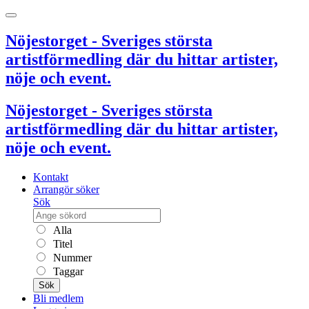
Nöjestorget - Sveriges största
artistförmedling där du hittar artister,
nöje och event.
Nöjestorget - Sveriges största
artistförmedling där du hittar artister,
nöje och event.
Kontakt
Arrangör söker
Sök
Alla
Titel
Nummer
Taggar
Sök
Bli medlem