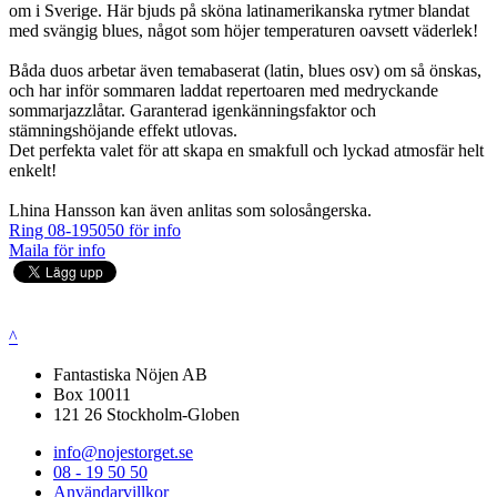
om i Sverige. Här bjuds på sköna latinamerikanska rytmer blandat
med svängig blues, något som höjer temperaturen oavsett väderlek!
Båda duos arbetar även temabaserat (latin, blues osv) om så önskas,
och har inför sommaren laddat repertoaren med medryckande
sommarjazzlåtar. Garanterad igenkänningsfaktor och
stämningshöjande effekt utlovas.
Det perfekta valet för att skapa en smakfull och lyckad atmosfär helt
enkelt!
Lhina Hansson kan även anlitas som solosångerska.
Ring 08-195050 för info
Maila för info
^
Fantastiska Nöjen AB
Box 10011
121 26 Stockholm-Globen
info@nojestorget.se
08 - 19 50 50
Användarvillkor