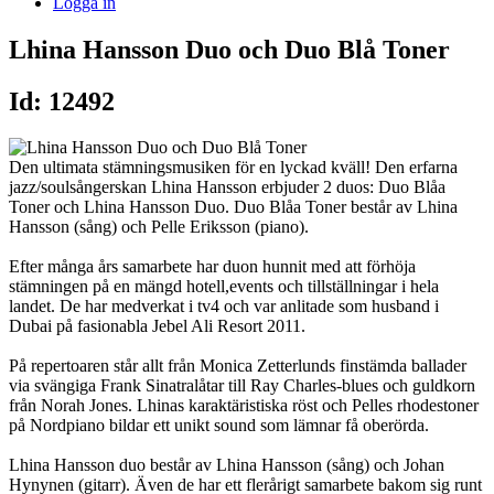
Logga in
Lhina Hansson Duo och Duo Blå Toner
Id: 12492
Den ultimata stämningsmusiken för en lyckad kväll! Den erfarna
jazz/soulsångerskan Lhina Hansson erbjuder 2 duos: Duo Blåa
Toner och Lhina Hansson Duo. Duo Blåa Toner består av Lhina
Hansson (sång) och Pelle Eriksson (piano).
Efter många års samarbete har duon hunnit med att förhöja
stämningen på en mängd hotell,events och tillställningar i hela
landet. De har medverkat i tv4 och var anlitade som husband i
Dubai på fasionabla Jebel Ali Resort 2011.
På repertoaren står allt från Monica Zetterlunds finstämda ballader
via svängiga Frank Sinatralåtar till Ray Charles-blues och guldkorn
från Norah Jones. Lhinas karaktäristiska röst och Pelles rhodestoner
på Nordpiano bildar ett unikt sound som lämnar få oberörda.
Lhina Hansson duo består av Lhina Hansson (sång) och Johan
Hynynen (gitarr). Även de har ett flerårigt samarbete bakom sig runt