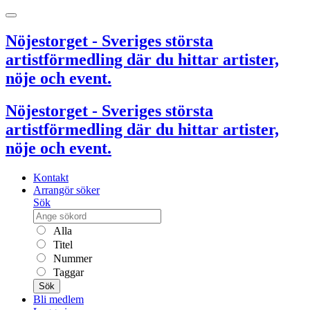
Nöjestorget - Sveriges största
artistförmedling där du hittar artister,
nöje och event.
Nöjestorget - Sveriges största
artistförmedling där du hittar artister,
nöje och event.
Kontakt
Arrangör söker
Sök
Alla
Titel
Nummer
Taggar
Sök
Bli medlem