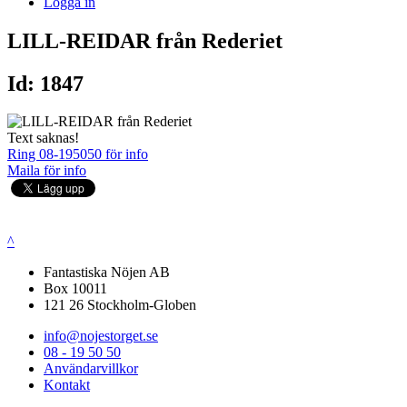
Logga in
LILL-REIDAR från Rederiet
Id: 1847
Text saknas!
Ring 08-195050 för info
Maila för info
^
Fantastiska Nöjen AB
Box 10011
121 26 Stockholm-Globen
info@nojestorget.se
08 - 19 50 50
Användarvillkor
Kontakt