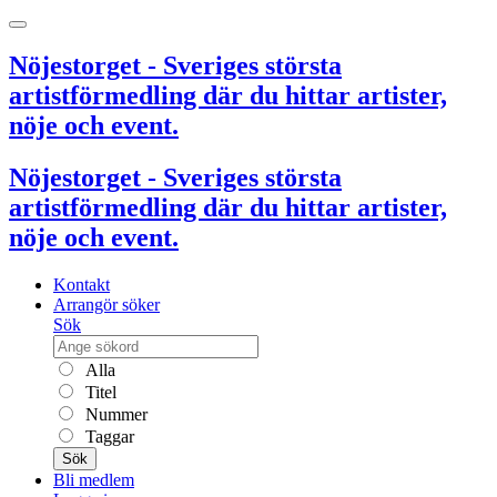
Nöjestorget - Sveriges största
artistförmedling där du hittar artister,
nöje och event.
Nöjestorget - Sveriges största
artistförmedling där du hittar artister,
nöje och event.
Kontakt
Arrangör söker
Sök
Alla
Titel
Nummer
Taggar
Sök
Bli medlem