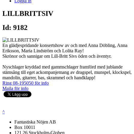
Logga in
LILLBRITTSIV
Id: 9182
En glädjespridande konsertshow av och med Anna Döbling, Anna
Eriksson, Maria Lindström och Lolita Ray!
Skrönor och sannigar om Lill-Britt Sivs öden och äventyr.
Nyschlager kryddad med gammschlager framförd med jublande
stämsång till eget ackompanjemang av dragspel, munspel, klockspel,
mandolin, gitarrer, bas, skrammel och handklapp!
Ring 08-195050 för info
Maila för info
^
Fantastiska Nöjen AB
Box 10011
121 26 Stockholm-Globen