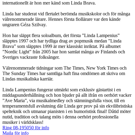
internationellt är hon mer känd som Linda Brava.
Linda har studerat vid flertalet berömda musikskolor och för många
välrenommerade lärare. Hennes första fiollärare var den kände
ungraren Géza Szilvay.
Hon har släppt flera soloalbum, det första ”Linda Lampenius”
släpptes 1997 och har tydliga drag av popmusik medan ”Linda
Brava” som släpptes 1999 är mer klassiskt inriktat. På albumet
”Nordic Light” från 2005 har hon samlat många av Finlands och
Sveriges vackraste folksånger.
Välrenommerade tidningar som The Times, New York Times och
The Sunday Times har samtliga haft fina omdömen att skriva om
Lindas musikaliska karriär.
Linda Lampenius fungerar utmärkt som exklusiv gästartist i en
middagsunderhållning och hon bjuder på allt ifrån en oerhört vacker
”Ave Maria”, via musikalmedley och stämningsfulla visor, till en
temperamentsfull avslutning där Linda ger prov på sin ekvilibristiska
spelteknik och utmanar pianisten i en humoristisk final! Dåtid möter
nutid, tradition och talang möts i denna oerhört professionella
musiker i världsklass!
Ring 08-195050 för info
Maila för info