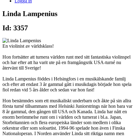
Logga in
Linda Lampenius
Id: 3357
En violinist av världsklass!
Hon fortsätter att turnera världen runt med sitt fantastiska violinspel
och har efter att ha varit ute på en framgångsrik USA-turné nu
återvänt till Sverige!
Linda Lampenius föddes i Helsingfors i en musikälskande familj
och efter att endast 3 år gammal gått i musikdagis började hon spela
fiol redan vid 5 års ålder och sedan var hon fast!
Hon benämndes som ett musikaliskt underbarn och åkte på sin allra
första turné tillsammans med Helsinki Juniorstrings när hon bara var
8 år gammal, den gången till USA och Kanada. Linda har nått en
enorm berömmelse runt om i världen och turnerat i bl.a. Japan,
Storbritannien och flera europeiska länder som medlem i olika
orkestrar eller som soloartist. 1994-96 spelade hon även i Finska
Nationaloperan. I Norden använder Linda sitt riktiga namn men