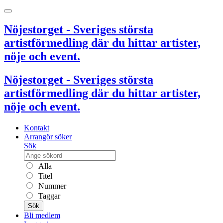
Nöjestorget - Sveriges största
artistförmedling där du hittar artister,
nöje och event.
Nöjestorget - Sveriges största
artistförmedling där du hittar artister,
nöje och event.
Kontakt
Arrangör söker
Sök
Alla
Titel
Nummer
Taggar
Sök
Bli medlem