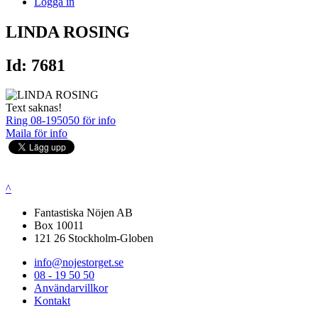
Logga in
LINDA ROSING
Id: 7681
Text saknas!
Ring 08-195050 för info
Maila för info
^
Fantastiska Nöjen AB
Box 10011
121 26 Stockholm-Globen
info@nojestorget.se
08 - 19 50 50
Användarvillkor
Kontakt