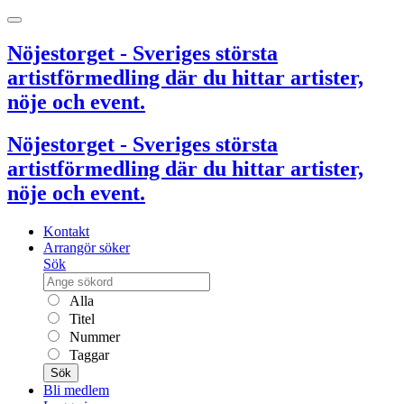
Nöjestorget - Sveriges största
artistförmedling där du hittar artister,
nöje och event.
Nöjestorget - Sveriges största
artistförmedling där du hittar artister,
nöje och event.
Kontakt
Arrangör söker
Sök
Alla
Titel
Nummer
Taggar
Sök
Bli medlem