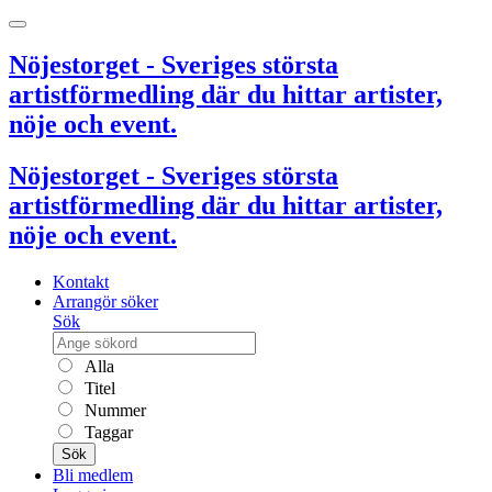
Nöjestorget - Sveriges största
artistförmedling där du hittar artister,
nöje och event.
Nöjestorget - Sveriges största
artistförmedling där du hittar artister,
nöje och event.
Kontakt
Arrangör söker
Sök
Alla
Titel
Nummer
Taggar
Sök
Bli medlem