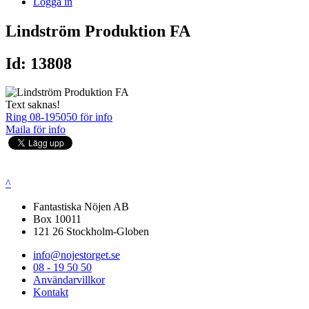
Logga in
Lindström Produktion FA
Id: 13808
Text saknas!
Ring 08-195050 för info
Maila för info
^
Fantastiska Nöjen AB
Box 10011
121 26 Stockholm-Globen
info@nojestorget.se
08 - 19 50 50
Användarvillkor
Kontakt