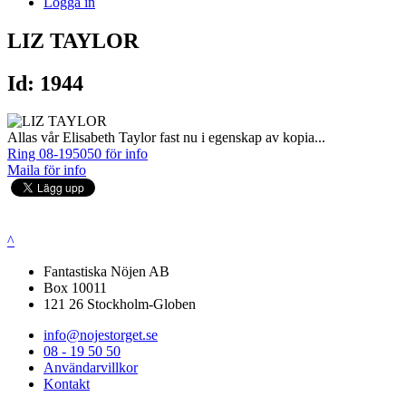
Logga in
LIZ TAYLOR
Id: 1944
Allas vår Elisabeth Taylor fast nu i egenskap av kopia...
Ring 08-195050 för info
Maila för info
^
Fantastiska Nöjen AB
Box 10011
121 26 Stockholm-Globen
info@nojestorget.se
08 - 19 50 50
Användarvillkor
Kontakt