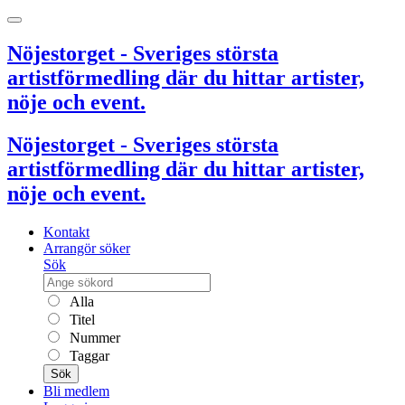
Nöjestorget - Sveriges största
artistförmedling där du hittar artister,
nöje och event.
Nöjestorget - Sveriges största
artistförmedling där du hittar artister,
nöje och event.
Kontakt
Arrangör söker
Sök
Alla
Titel
Nummer
Taggar
Sök
Bli medlem