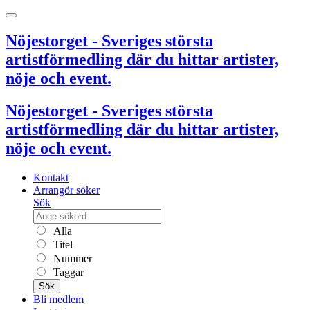
Nöjestorget - Sveriges största
artistförmedling där du hittar artister,
nöje och event.
Nöjestorget - Sveriges största
artistförmedling där du hittar artister,
nöje och event.
Kontakt
Arrangör söker
Sök
Alla
Titel
Nummer
Taggar
Sök
Bli medlem