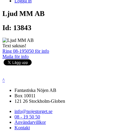
Logga in
Ljud MM AB
Id: 13843
Text saknas!
Ring 08-195050 för info
Maila för info
^
Fantastiska Nöjen AB
Box 10011
121 26 Stockholm-Globen
info@nojestorget.se
08 - 19 50 50
Användarvillkor
Kontakt