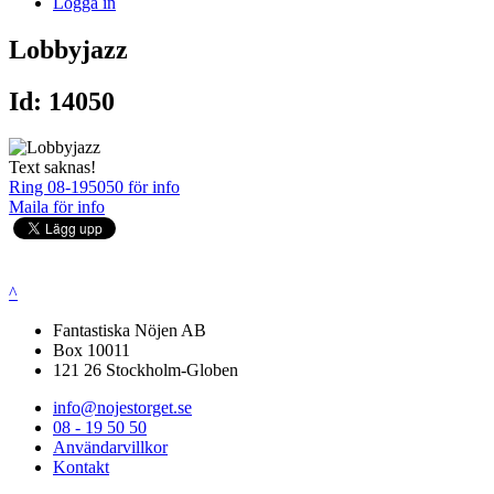
Logga in
Lobbyjazz
Id: 14050
Text saknas!
Ring 08-195050 för info
Maila för info
^
Fantastiska Nöjen AB
Box 10011
121 26 Stockholm-Globen
info@nojestorget.se
08 - 19 50 50
Användarvillkor
Kontakt