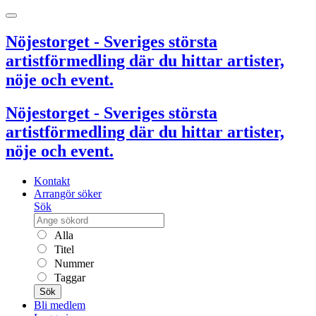
Nöjestorget - Sveriges största
artistförmedling där du hittar artister,
nöje och event.
Nöjestorget - Sveriges största
artistförmedling där du hittar artister,
nöje och event.
Kontakt
Arrangör söker
Sök
Alla
Titel
Nummer
Taggar
Sök
Bli medlem