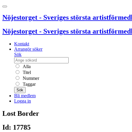
Nöjestorget - Sveriges största artistförmedl
Nöjestorget - Sveriges största artistförmedl
Kontakt
Arrangör söker
Sök
Alla
Titel
Nummer
Taggar
Sök
Bli medlem
Logga in
Lost Border
Id: 17785