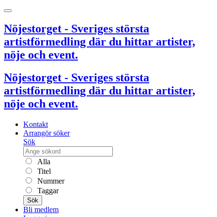
Nöjestorget - Sveriges största
artistförmedling där du hittar artister,
nöje och event.
Nöjestorget - Sveriges största
artistförmedling där du hittar artister,
nöje och event.
Kontakt
Arrangör söker
Sök
Alla
Titel
Nummer
Taggar
Sök
Bli medlem