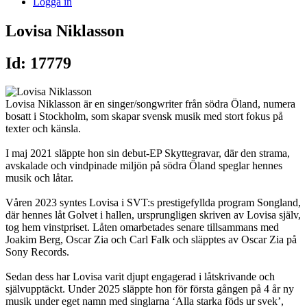
Logga in
Lovisa Niklasson
Id: 17779
Lovisa Niklasson är en singer/songwriter från södra Öland, numera
bosatt i Stockholm, som skapar svensk musik med stort fokus på
texter och känsla.
I maj 2021 släppte hon sin debut-EP Skyttegravar, där den strama,
avskalade och vindpinade miljön på södra Öland speglar hennes
musik och låtar.
Våren 2023 syntes Lovisa i SVT:s prestigefyllda program Songland,
där hennes låt Golvet i hallen, ursprungligen skriven av Lovisa själv,
tog hem vinstpriset. Låten omarbetades senare tillsammans med
Joakim Berg, Oscar Zia och Carl Falk och släpptes av Oscar Zia på
Sony Records.
Sedan dess har Lovisa varit djupt engagerad i låtskrivande och
självupptäckt. Under 2025 släppte hon för första gången på 4 år ny
musik under eget namn med singlarna ‘Alla starka föds ur svek’,