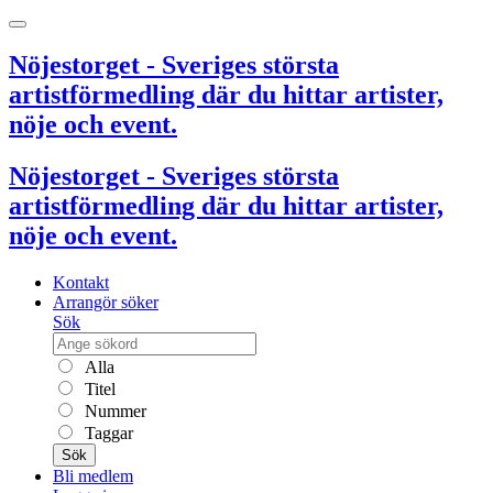
Nöjestorget - Sveriges största
artistförmedling där du hittar artister,
nöje och event.
Nöjestorget - Sveriges största
artistförmedling där du hittar artister,
nöje och event.
Kontakt
Arrangör söker
Sök
Alla
Titel
Nummer
Taggar
Sök
Bli medlem