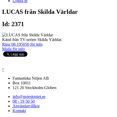
Logga in
LUCAS från Skilda Världar
Id: 2371
Känd från TV-serien Skilda Världar.
Ring 08-195050 för info
Maila för info
^
Fantastiska Nöjen AB
Box 10011
121 26 Stockholm-Globen
info@nojestorget.se
08 - 19 50 50
Användarvillkor
Kontakt