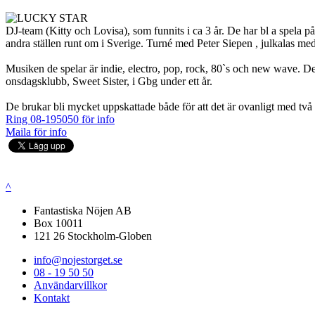
DJ-team (Kitty och Lovisa), som funnits i ca 3 år. De har bl a spela
andra ställen runt om i Sverige. Turné med Peter Siepen , julkalas m
Musiken de spelar är indie, electro, pop, rock, 80`s och new wave. De 
onsdagsklubb, Sweet Sister, i Gbg under ett år.
De brukar bli mycket uppskattade både för att det är ovanligt med två tj
Ring 08-195050 för info
Maila för info
^
Fantastiska Nöjen AB
Box 10011
121 26 Stockholm-Globen
info@nojestorget.se
08 - 19 50 50
Användarvillkor
Kontakt