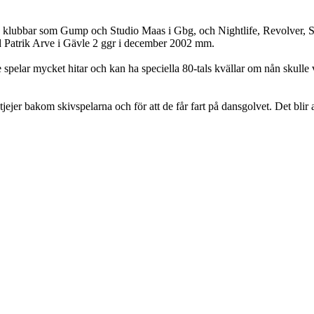
 på klubbar som Gump och Studio Maas i Gbg, och Nightlife, Revolver, S
ed Patrik Arve i Gävle 2 ggr i december 2002 mm.
spelar mycket hitar och kan ha speciella 80-tals kvällar om nån skulle v
ejer bakom skivspelarna och för att de får fart på dansgolvet. Det blir al