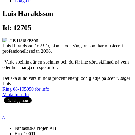
Logga in
Luis Haraldsson
Id: 12705
Luis Haraldsson är 23 år, pianist och sångare som har musicerat
professionellt sedan 2006.
”Varje spelning är en spelning och du får inte göra skillnad på vem
eller hur många du spelar för.
Det ska alltid vara hundra procent energi och glädje på scen”, säger
Luis.
Ring 08-195050 för info
Maila för info
^
Fantastiska Nöjen AB
Box 10011