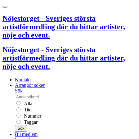
Nöjestorget - Sveriges största
artistförmedling där du hittar artister,
nöje och event.
Nöjestorget - Sveriges största
artistförmedling där du hittar artister,
nöje och event.
Kontakt
Arrangör söker
Sök
Alla
Titel
Nummer
Taggar
Sök
Bli medlem