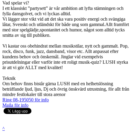
Vad spelar vi?
I ett klassiskt ”partysett” är vår ambition att lyfta stämningen och
fylla dansgolvet, och vi lyckas alltid.
Vi lägger stor vikt vid att det ska vara positiv energi och svängiga
låtar, Svenskt och utländskt för både ung som gammal.Allt framfört
med stor spelglädje,spontanitet och humor, något som alltid tycks
smitta av sig till publiken.
Vi kastar oss obehindrat mellan musikstilar, nytt och gammalt. Pop,
rock, disco, funk, jazz, dansband, visor etc. Allt anpassat efter
kundens behov och önskemål. Jinglar vid exempelvis
prisutdelningar eller varför inte ett roligt musik-quiz? LUSH styrka
är att vi gör ALLT med kvalitet!
Teknik
Om behov finns bistår gärna LUSH med en helhetslösning
beträffande ljud, ljus, Dj och övrig önskvärd utrustning, för allt från
mindre festlokaler till stora arenor
Ring 08-195050 för info
Maila för info
^