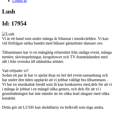
Logga in
Lush
Id: 17954
Vi är ett band som under många år frilansat i musikvärlden. Vi kan
vid förfrågan utöka bandet med blåsare gästartister dansare osv.
Tillsammans har vi en mångårig erfarenhet från otaliga event, många
turnéer, skivinspelningar, krogshower och TV-framträdanden med
allt i från svenska till utländska artister.
Vad erbjuder vi?
Sedan ett par år har vi spelat ihop en hel del event-samanhang och
har under den tiden upptäckt att vi jobbar väldigt bra tillsammans .
Vi har en musikalisk bredd som få kan konkurrera med,dels för att vi
i många år jobbat i en mängd olika genres, och dels för att vi i
grundsättningen har inte mindre än tre olika lead sångare med olika
karaktär.
Detta gör att LUSH kan skräddarsy en helkväll som inga andra.