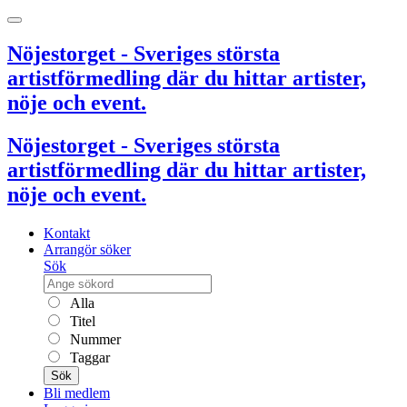
Nöjestorget - Sveriges största
artistförmedling där du hittar artister,
nöje och event.
Nöjestorget - Sveriges största
artistförmedling där du hittar artister,
nöje och event.
Kontakt
Arrangör söker
Sök
Alla
Titel
Nummer
Taggar
Sök
Bli medlem