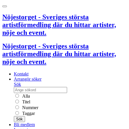
Nöjestorget - Sveriges största
artistförmedling där du hittar artister,
nöje och event.
Nöjestorget - Sveriges största
artistförmedling där du hittar artister,
nöje och event.
Kontakt
Arrangör söker
Sök
Alla
Titel
Nummer
Taggar
Sök
Bli medlem