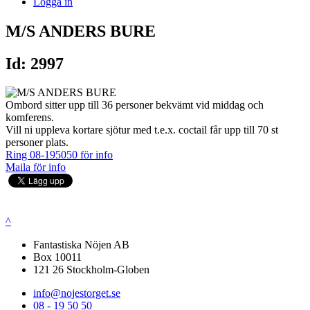
Logga in
M/S ANDERS BURE
Id: 2997
Ombord sitter upp till 36 personer bekvämt vid middag och
komferens.
Vill ni uppleva kortare sjötur med t.e.x. coctail får upp till 70 st
personer plats.
Ring 08-195050 för info
Maila för info
^
Fantastiska Nöjen AB
Box 10011
121 26 Stockholm-Globen
info@nojestorget.se
08 - 19 50 50