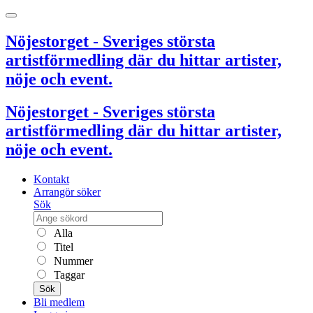
Nöjestorget - Sveriges största
artistförmedling där du hittar artister,
nöje och event.
Nöjestorget - Sveriges största
artistförmedling där du hittar artister,
nöje och event.
Kontakt
Arrangör söker
Sök
Alla
Titel
Nummer
Taggar
Sök
Bli medlem