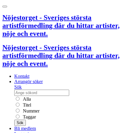
Nöjestorget - Sveriges största
artistförmedling där du hittar artister,
nöje och event.
Nöjestorget - Sveriges största
artistförmedling där du hittar artister,
nöje och event.
Kontakt
Arrangör söker
Sök
Alla
Titel
Nummer
Taggar
Sök
Bli medlem