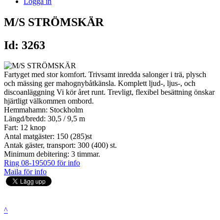
Logga in
M/S STRÖMSKÄR
Id: 3263
Fartyget med stor komfort. Trivsamt inredda salonger i trä, plysch
och mässing ger mahognybåtkänsla. Komplett ljud-, ljus-, och
discoanläggning Vi kör året runt. Trevligt, flexibel besättning önskar
hjärtligt välkommen ombord.
Hemmahamn: Stockholm
Längd/bredd: 30,5 / 9,5 m
Fart: 12 knop
Antal matgäster: 150 (285)st
Antak gäster, transport: 300 (400) st.
Minimum debitering: 3 timmar.
Ring 08-195050 för info
Maila för info
^