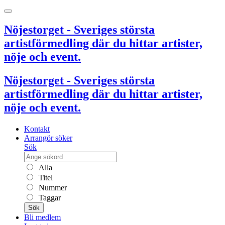
Nöjestorget - Sveriges största
artistförmedling där du hittar artister,
nöje och event.
Nöjestorget - Sveriges största
artistförmedling där du hittar artister,
nöje och event.
Kontakt
Arrangör söker
Sök
Alla
Titel
Nummer
Taggar
Sök
Bli medlem