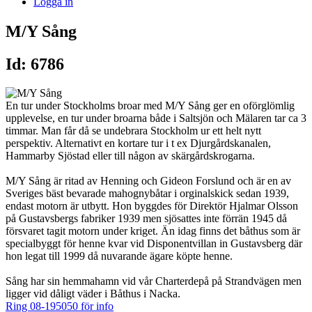
Logga in
M/Y Sång
Id: 6786
En tur under Stockholms broar med M/Y Sång ger en oförglömlig
upplevelse, en tur under broarna både i Saltsjön och Mälaren tar ca 3
timmar. Man får då se undebrara Stockholm ur ett helt nytt
perspektiv. Alternativt en kortare tur i t ex Djurgårdskanalen,
Hammarby Sjöstad eller till någon av skärgårdskrogarna.
M/Y Sång är ritad av Henning och Gideon Forslund och är en av
Sveriges bäst bevarade mahognybåtar i orginalskick sedan 1939,
endast motorn är utbytt. Hon byggdes för Direktör Hjalmar Olsson
på Gustavsbergs fabriker 1939 men sjösattes inte förrän 1945 då
försvaret tagit motorn under kriget. Än idag finns det båthus som är
specialbyggt för henne kvar vid Disponentvillan in Gustavsberg där
hon legat till 1999 då nuvarande ägare köpte henne.
Sång har sin hemmahamn vid vår Charterdepå på Strandvägen men
ligger vid dåligt väder i Båthus i Nacka.
Ring 08-195050 för info