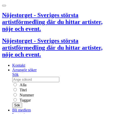
Nöjestorget - Sveriges största
artistförmedling där du hittar artister,
nöje och event.
Nöjestorget - Sveriges största
artistförmedling där du hittar artister,
nöje och event.
Kontakt
Arrangör söker
Sök
Alla
Titel
Nummer
Taggar
Sök
Bli medlem