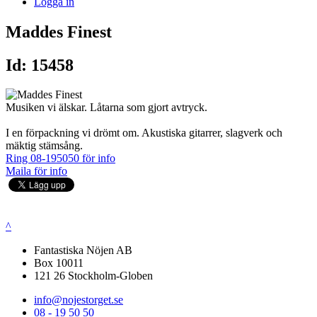
Logga in
Maddes Finest
Id: 15458
Musiken vi älskar. Låtarna som gjort avtryck.
I en förpackning vi drömt om. Akustiska gitarrer, slagverk och
mäktig stämsång.
Ring 08-195050 för info
Maila för info
^
Fantastiska Nöjen AB
Box 10011
121 26 Stockholm-Globen
info@nojestorget.se
08 - 19 50 50