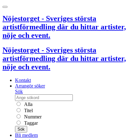
Nöjestorget - Sveriges största
artistförmedling där du hittar artister,
nöje och event.
Nöjestorget - Sveriges största
artistförmedling där du hittar artister,
nöje och event.
Kontakt
Arrangör söker
Sök
Alla
Titel
Nummer
Taggar
Sök
Bli medlem