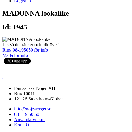
Logga in
MADONNA lookalike
Id: 1945
Lik så det räcker och blir över!
Ring 08-195050 för info
Maila för info
^
Fantastiska Nöjen AB
Box 10011
121 26 Stockholm-Globen
info@nojestorget.se
08 - 19 50 50
Användarvillkor
Kontakt