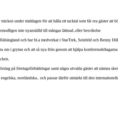
cken under middagen för att hålla ett tacktal som får era gäster att bör
modligen inte nyanställd till mångas lättnad..eller besvikelse
singland och har bl.a medverkat i StarTrek, Seinfeld och Benny Hil
öra om i grytan och att så nya frön genom att hjälpa konferensdeltagarna 
ecken.
rslag på företagsförbättringar samt några utvalda gäster att nämna sker
engelska, norrländska.. och passar därför utmärkt till den internationell