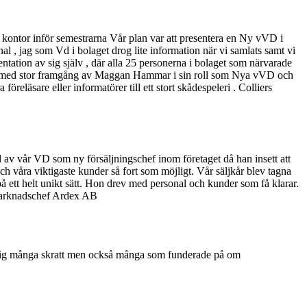
ontor inför semestrarna Vår plan var att presentera en Ny vVD i
nal , jag som Vd i bolaget drog lite information när vi samlats samt vi
tion av sig själv , där alla 25 personerna i bolaget som närvarade
ällen med stor framgång av Maggan Hammar i sin roll som Nya vVD och
reläsare eller informatörer till ett stort skådespeleri . Colliers
av vår VD som ny försäljningschef inom företaget då han insett att
 och våra viktigaste kunder så fort som möjligt. Vår säljkår blev tagna
på ett helt unikt sätt. Hon drev med personal och kunder som få klarar.
Marknadschef Ardex AB
sig många skratt men också många som funderade på om