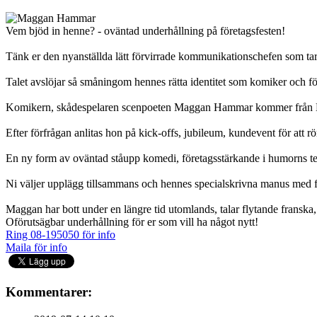
Vem bjöd in henne? - oväntad underhållning på företagsfesten!
Tänk er den nyanställda lätt förvirrade kommunikationschefen som tar mi
Talet avslöjar så småningom hennes rätta identitet som komiker och för
Komikern, skådespelaren scenpoeten Maggan Hammar kommer från Häl
Efter förfrågan anlitas hon på kick-offs, jubileum, kundevent för att r
En ny form av oväntad ståupp komedi, företagsstärkande i humorns t
Ni väljer upplägg tillsammans och hennes specialskrivna manus med fö
Maggan har bott under en längre tid utomlands, talar flytande franska, 
Oförutsägbar underhållning för er som vill ha något nytt!
Ring 08-195050 för info
Maila för info
Kommentarer: