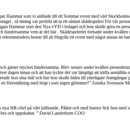
n Hammar som vi anlitade till ett Sommar event med vårt Stockholms k
aget , så timing var perfekt att ta ett sådant skådespeleri För vår perso
ggan Hammar som den Nya vVD i bolaget och hon skulle göra en presenta
de och fundersamma vem är det här . Skådespeleriet fortsatte under kv
 rekommendera henne till att förgylla ett event med något annan än bara fö
 och gäster mycket fundersamma. Blev senare under kvällen presenterad 
rivet dagen innan och att han tyckte det var lämpligt att träffa anställda
terade hon sina mål och hur hon skulle bidra till ytterligare framgångar 
 en föreställning med högt i som ingen glömmer!” Annika Svensson 
nya HR-chef på vårt julfirande. Påläst och med humor fick hon med 
t bra och uppskattat. ” David Landerborn COO