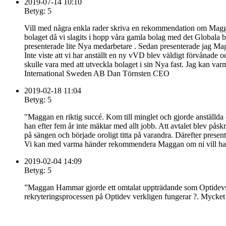
2019-07-14 10:10
Betyg: 5
Vill med några enkla rader skriva en rekommendation om Magga
bolaget då vi slagits i hopp våra gamla bolag med det Globala bol
presenterade lite Nya medarbetare . Sedan presenterade jag Ma
Inte viste att vi har anställt en ny vVD blev väldigt förvåna
skulle vara med att utveckla bolaget i sin Nya fast. Jag kan varm
International Sweden AB Dan Törnsten CEO
2019-02-18 11:04
Betyg: 5
"Maggan en riktig succé. Kom till minglet och gjorde anställda
han efter fem år inte mäktar med allt jobb. Att avtalet blev påsk
på sängen och började oroligt titta på varandra. Därefter presen
Vi kan med varma händer rekommendera Maggan om ni vill ha
2019-02-04 14:09
Betyg: 5
”Maggan Hammar gjorde ett omtalat uppträdande som Optidevs 
rekryteringsprocessen på Optidev verkligen fungerar ?. Mycke