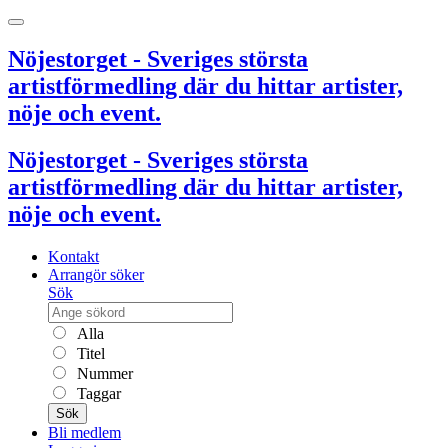
Nöjestorget - Sveriges största
artistförmedling där du hittar artister,
nöje och event.
Nöjestorget - Sveriges största
artistförmedling där du hittar artister,
nöje och event.
Kontakt
Arrangör söker
Sök
Alla
Titel
Nummer
Taggar
Sök
Bli medlem