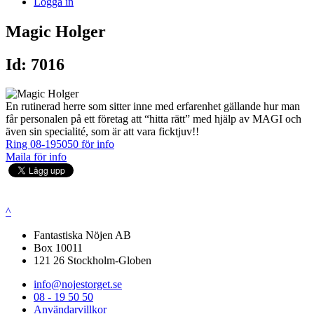
Logga in
Magic Holger
Id: 7016
En rutinerad herre som sitter inne med erfarenhet gällande hur man
får personalen på ett företag att “hitta rätt” med hjälp av MAGI och
även sin specialité, som är att vara ficktjuv!!
Ring 08-195050 för info
Maila för info
^
Fantastiska Nöjen AB
Box 10011
121 26 Stockholm-Globen
info@nojestorget.se
08 - 19 50 50
Användarvillkor