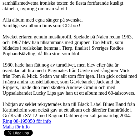
samhällsmedvetna ironiska texter, de flesta fortfarande kusligt
aktuella, nyprogg om man så vill.
Alla album med egna sånger på svenska.
Samtliga sex album finns som CD-box!
Mycket erfaren genuin musikprofil. Spelade på Nalen redan 1963,
och 1967 blev han tillsammans med gruppen Too Much, som
bildades i realskolan hemma i Tierp, finalist i Sveriges Radios
Popbandstävling, då lika stort som Idol.
1980, hade han fått nog av turnélivet, men blev efter åtta år
övertalad att lira med i Playmates från Gävle med sångaren Mick
från Tom & Mick. Sedan var allt som förr igen. Han gick också med
i några andra konstellationer, som Gävlebandet Jack and the
Rippers, lirade duo med skotten Andrew Gradin och med
Uppsalabandet Lucky Lips gav han ut ett album med 60-talscovers.
I början av seklet rekryterades han till Black Label Blues Band från
Katrineholm som också gav ut ett album och därefter framträdde i
Go´Kväll i SVT2 med Ragnar Dahlberg en kall januaridag 2004.
Ring 08-195050 för info
Maila för info