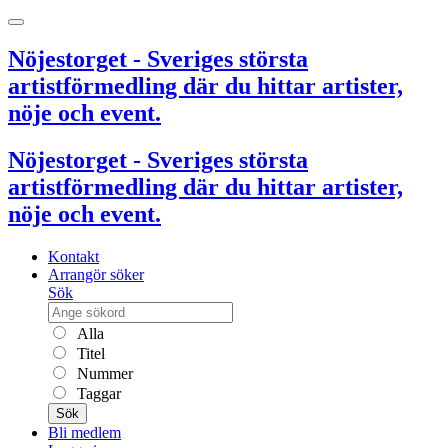
Nöjestorget - Sveriges största
artistförmedling där du hittar artister,
nöje och event.
Nöjestorget - Sveriges största
artistförmedling där du hittar artister,
nöje och event.
Kontakt
Arrangör söker
Sök
Alla
Titel
Nummer
Taggar
Sök
Bli medlem