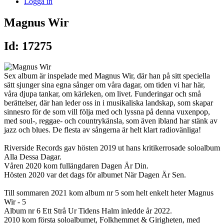
Logga in
Magnus Wir
Id: 17275
Sex album är inspelade med Magnus Wir, där han på sitt speciella
sätt sjunger sina egna sånger om våra dagar, om tiden vi har här,
våra djupa tankar, om kärleken, om livet. Funderingar och små
berättelser, där han leder oss in i musikaliska landskap, som skapar
sinnesro för de som vill följa med och lyssna på denna vuxenpop,
med soul-, reggae- och countrykänsla, som även ibland har stänk av
jazz och blues. De flesta av sångerna är helt klart radiovänliga!
Riverside Records gav hösten 2019 ut hans kritikerrosade soloalbum
Alla Dessa Dagar.
Våren 2020 kom fullängdaren Dagen Är Din.
Hösten 2020 var det dags för albumet När Dagen Är Sen.
Till sommaren 2021 kom album nr 5 som helt enkelt heter Magnus
Wir - 5
Album nr 6 Ett Strå Ur Tidens Halm inledde år 2022.
2010 kom första soloalbumet, Folkhemmet & Girigheten, med