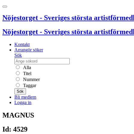
Nöjestorget - Sveriges största artistförmedl
Nöjestorget - Sveriges största artistförmedl
Kontakt
Arrangör söker
Sök
Alla
Titel
Nummer
Taggar
Sök
Bli medlem
Logga in
MAGNUS
Id: 4529