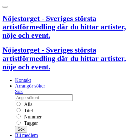
Nöjestorget - Sveriges största
artistförmedling där du hittar artister,
nöje och event.
Nöjestorget - Sveriges största
artistförmedling där du hittar artister,
nöje och event.
Kontakt
Arrangör söker
Sök
Alla
Titel
Nummer
Taggar
Sök
Bli medlem