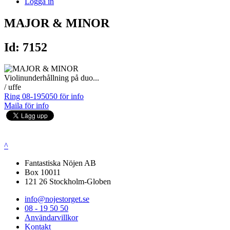
Logga in
MAJOR & MINOR
Id: 7152
Violinunderhållning på duo...
/ uffe
Ring 08-195050 för info
Maila för info
^
Fantastiska Nöjen AB
Box 10011
121 26 Stockholm-Globen
info@nojestorget.se
08 - 19 50 50
Användarvillkor
Kontakt