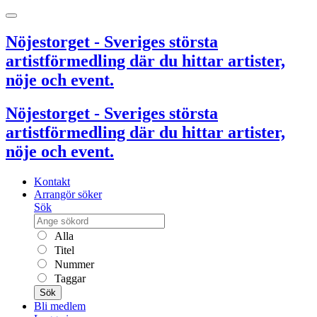
Nöjestorget - Sveriges största
artistförmedling där du hittar artister,
nöje och event.
Nöjestorget - Sveriges största
artistförmedling där du hittar artister,
nöje och event.
Kontakt
Arrangör söker
Sök
Alla
Titel
Nummer
Taggar
Sök
Bli medlem