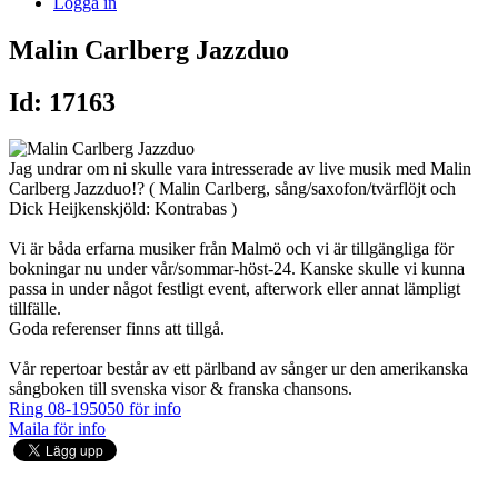
Logga in
Malin Carlberg Jazzduo
Id: 17163
Jag undrar om ni skulle vara intresserade av live musik med Malin
Carlberg Jazzduo!? ( Malin Carlberg, sång/saxofon/tvärflöjt och
Dick Heijkenskjöld: Kontrabas )
Vi är båda erfarna musiker från Malmö och vi är tillgängliga för
bokningar nu under vår/sommar-höst-24. Kanske skulle vi kunna
passa in under något festligt event, afterwork eller annat lämpligt
tillfälle.
Goda referenser finns att tillgå.
Vår repertoar består av ett pärlband av sånger ur den amerikanska
sångboken till svenska visor & franska chansons.
Ring 08-195050 för info
Maila för info