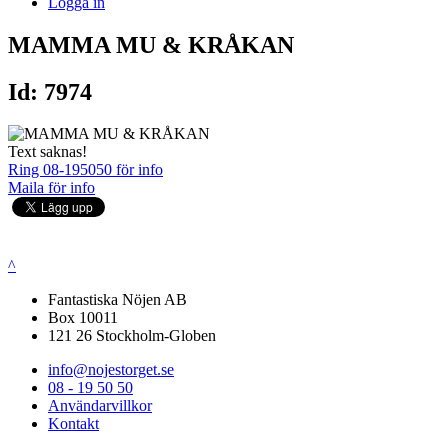
Logga in
MAMMA MU & KRÅKAN
Id: 7974
Text saknas!
Ring 08-195050 för info
Maila för info
^
Fantastiska Nöjen AB
Box 10011
121 26 Stockholm-Globen
info@nojestorget.se
08 - 19 50 50
Användarvillkor
Kontakt