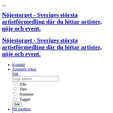
Nöjestorget - Sveriges största
artistförmedling där du hittar artister,
nöje och event.
Nöjestorget - Sveriges största
artistförmedling där du hittar artister,
nöje och event.
Kontakt
Arrangör söker
Sök
Alla
Titel
Nummer
Taggar
Sök
Bli medlem