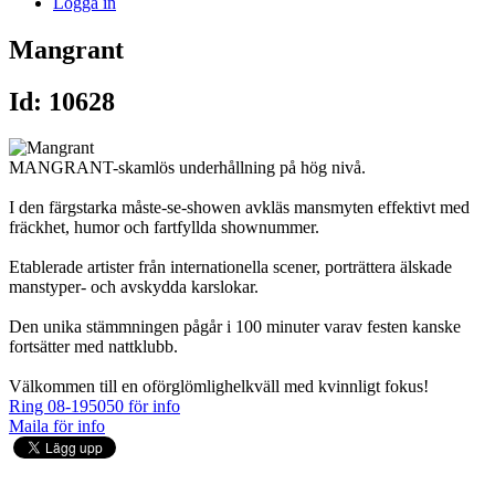
Logga in
Mangrant
Id: 10628
MANGRANT-skamlös underhållning på hög nivå.
I den färgstarka måste-se-showen avkläs mansmyten effektivt med
fräckhet, humor och fartfyllda shownummer.
Etablerade artister från internationella scener, porträttera älskade
manstyper- och avskydda karslokar.
Den unika stämmningen pågår i 100 minuter varav festen kanske
fortsätter med nattklubb.
Välkommen till en oförglömlighelkväll med kvinnligt fokus!
Ring 08-195050 för info
Maila för info