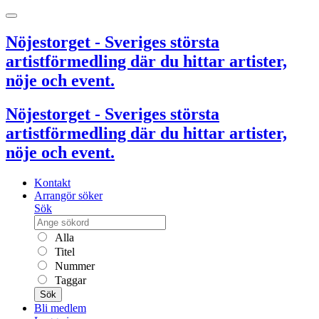
Nöjestorget - Sveriges största
artistförmedling där du hittar artister,
nöje och event.
Nöjestorget - Sveriges största
artistförmedling där du hittar artister,
nöje och event.
Kontakt
Arrangör söker
Sök
Alla
Titel
Nummer
Taggar
Sök
Bli medlem