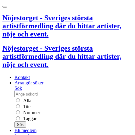
Nöjestorget - Sveriges största
artistförmedling där du hittar artister,
nöje och event.
Nöjestorget - Sveriges största
artistförmedling där du hittar artister,
nöje och event.
Kontakt
Arrangör söker
Sök
Alla
Titel
Nummer
Taggar
Sök
Bli medlem