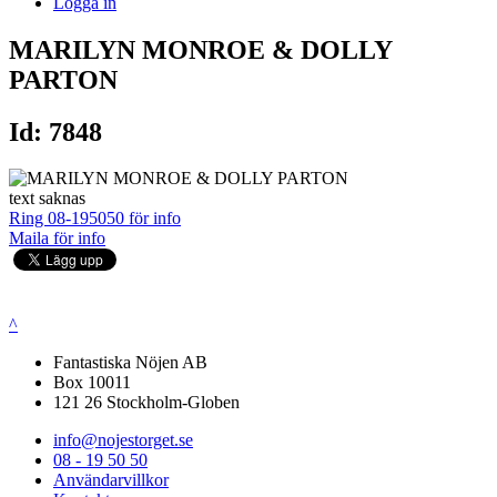
Logga in
MARILYN MONROE & DOLLY
PARTON
Id: 7848
text saknas
Ring 08-195050 för info
Maila för info
^
Fantastiska Nöjen AB
Box 10011
121 26 Stockholm-Globen
info@nojestorget.se
08 - 19 50 50
Användarvillkor