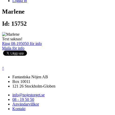
Logga in
Marlene
Id: 15752
Text saknas!
Ring 08-195050 för info
Maila för info
^
Fantastiska Nöjen AB
Box 10011
121 26 Stockholm-Globen
info@nojestorget.se
08 - 19 50 50
Användarvillkor
Kontakt