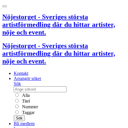
Nöjestorget - Sveriges största
artistförmedling där du hittar artister,
nöje och event.
Nöjestorget - Sveriges största
artistförmedling där du hittar artister,
nöje och event.
Kontakt
Arrangör söker
Sök
Alla
Titel
Nummer
Taggar
Sök
Bli medlem