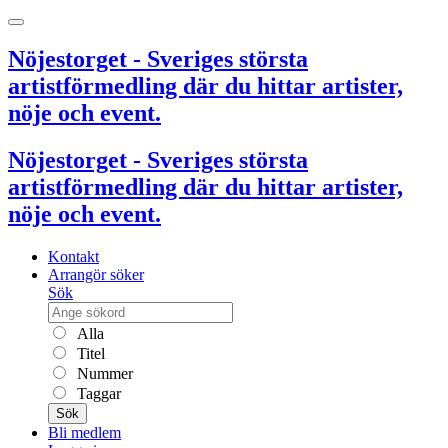
Nöjestorget - Sveriges största
artistförmedling där du hittar artister,
nöje och event.
Nöjestorget - Sveriges största
artistförmedling där du hittar artister,
nöje och event.
Kontakt
Arrangör söker
Sök
Alla
Titel
Nummer
Taggar
Sök
Bli medlem